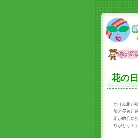
花の
きりん組が
所と長谷川
組が教会に
りがとう！