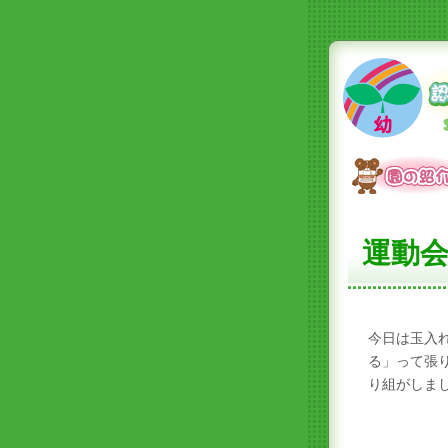
運動
今日は玉入
る」って張
り組がしま