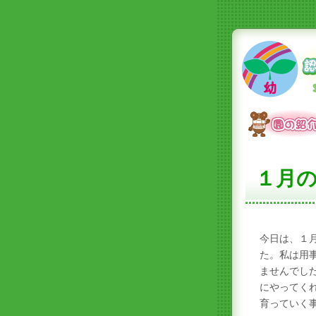
１月
今日は、１
た。私は用
ませんでし
にやってく
育っていく