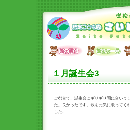
１月誕生会3
ご都合で、誕生会にギリギリ間に合いま
た。良かったです。歌を元気に歌ってく
した。