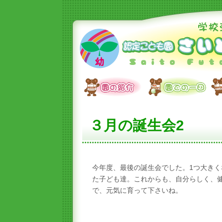
３月の誕生会2
今年度、最後の誕生会でした。1つ大きく
た子ども達。これからも、自分らしく、
で、元気に育って下さいね。