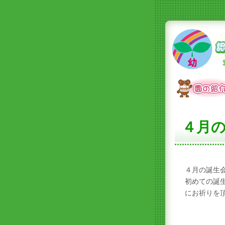
４月
４月の誕生
初めての誕
にお祈りを